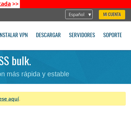
tada
>>
Español
MI CUENTA
INSTALAR VPN
DESCARGAR
SERVIDORES
SOPORTE
SS bulk.
n más rápida y estable
ese aquí
.