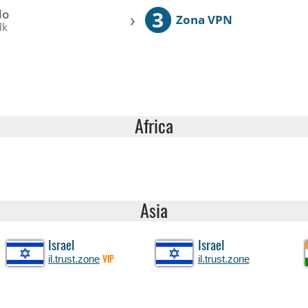
3
lo
›
Zona VPN
lk
Africa
Asia
Israel
Israel
il.trust.zone
il.trust.zone
VIP