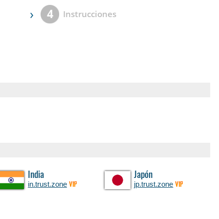
›
4
Instrucciones
India
Japón
in.trust.zone
jp.trust.zone
VIP
VIP