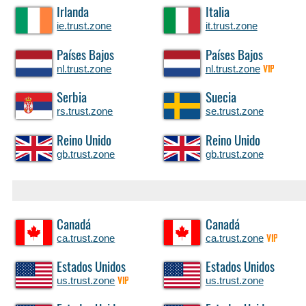
Irlanda
Italia
ie.trust.zone
it.trust.zone
Países Bajos
Países Bajos
nl.trust.zone
nl.trust.zone
VIP
Serbia
Suecia
rs.trust.zone
se.trust.zone
Reino Unido
Reino Unido
gb.trust.zone
gb.trust.zone
Canadá
Canadá
ca.trust.zone
ca.trust.zone
VIP
Estados Unidos
Estados Unidos
us.trust.zone
us.trust.zone
VIP