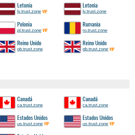
Letonia
Letonia
lv.trust.zone
lv.trust.zone
VIP
Polonia
Rumania
pl.trust.zone
ro.trust.zone
VIP
Reino Unido
Reino Unido
gb.trust.zone
gb.trust.zone
VIP
Canadá
Canadá
ca.trust.zone
ca.trust.zone
Estados Unidos
Estados Unidos
us.trust.zone
us.trust.zone
VIP
VIP