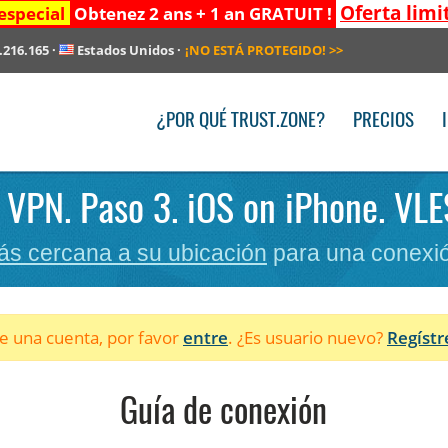
Oferta limi
especial
Obtenez 2 ans + 1 an GRATUIT !
.216.165
·
Estados Unidos
·
¡NO ESTÁ PROTEGIDO!
>>
¿POR QUÉ TRUST.ZONE?
PRECIOS
r VPN. Paso 3. iOS on iPhone. VLE
ás cercana a su ubicación
para una conexió
ne una cuenta, por favor
entre
. ¿Es usuario nuevo?
Regístr
Guía de conexión