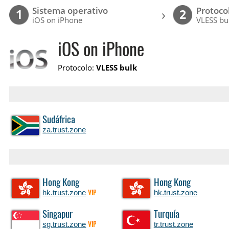
Sistema operativo
Protoco
›
1
2
iOS on iPhone
VLESS bu
iOS on iPhone
Protocolo:
VLESS bulk
Sudáfrica
za.trust.zone
Hong Kong
Hong Kong
hk.trust.zone
hk.trust.zone
VIP
Singapur
Turquía
sg.trust.zone
tr.trust.zone
VIP