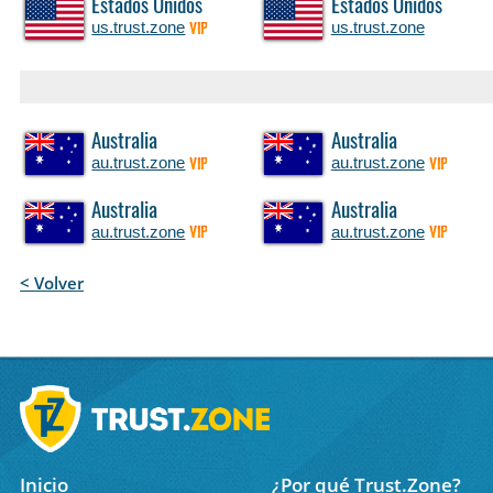
Estados Unidos
Estados Unidos
us.trust.zone
us.trust.zone
VIP
Australia
Australia
au.trust.zone
au.trust.zone
VIP
VIP
Australia
Australia
au.trust.zone
au.trust.zone
VIP
VIP
< Volver
Inicio
¿Por qué Trust.Zone?