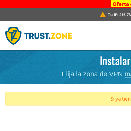
Oferta 
Tu IP:
216.73
Instala
Elija la zona de VPN
m
Si ya tie