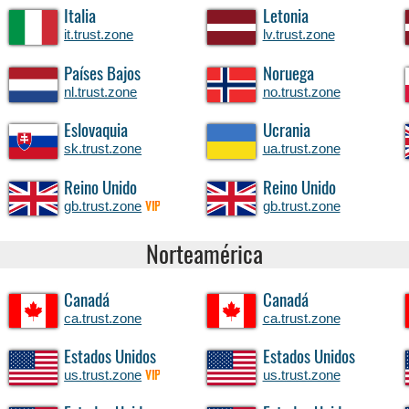
Italia
Letonia
it.trust.zone
lv.trust.zone
Países Bajos
Noruega
nl.trust.zone
no.trust.zone
Eslovaquia
Ucrania
sk.trust.zone
ua.trust.zone
Reino Unido
Reino Unido
gb.trust.zone
gb.trust.zone
VIP
Norteamérica
Canadá
Canadá
ca.trust.zone
ca.trust.zone
Estados Unidos
Estados Unidos
us.trust.zone
us.trust.zone
VIP