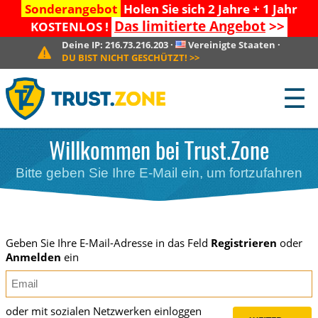
Sonderangebot
Holen Sie sich 2 Jahre + 1 Jahr
Das limitierte Angebot
>>
KOSTENLOS !
Deine IP:
216.73.216.203
·
Vereinigte Staaten
·
DU BIST NICHT GESCHÜTZT!
>>
☰
Willkommen bei Trust.Zone
Bitte geben Sie Ihre E-Mail ein, um fortzufahren
Geben Sie Ihre E-Mail-Adresse in das Feld
Registrieren
oder
Anmelden
ein
oder mit sozialen Netzwerken einloggen