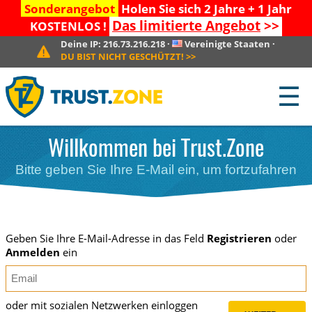
Sonderangebot
Holen Sie sich 2 Jahre + 1 Jahr
Das limitierte Angebot
>>
KOSTENLOS !
Deine IP:
216.73.216.218
·
Vereinigte Staaten
·
DU BIST NICHT GESCHÜTZT!
>>
☰
Willkommen bei Trust.Zone
Bitte geben Sie Ihre E-Mail ein, um fortzufahren
Geben Sie Ihre E-Mail-Adresse in das Feld
Registrieren
oder
Anmelden
ein
oder mit sozialen Netzwerken einloggen