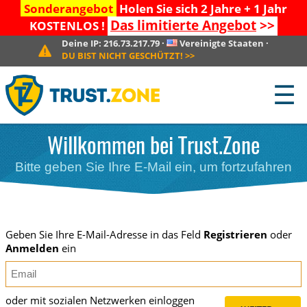
Sonderangebot
Holen Sie sich 2 Jahre + 1 Jahr
Das limitierte Angebot
>>
KOSTENLOS !
Deine IP:
216.73.217.79
·
Vereinigte Staaten
·
DU BIST NICHT GESCHÜTZT!
>>
☰
Willkommen bei Trust.Zone
Bitte geben Sie Ihre E-Mail ein, um fortzufahren
Geben Sie Ihre E-Mail-Adresse in das Feld
Registrieren
oder
Anmelden
ein
oder mit sozialen Netzwerken einloggen