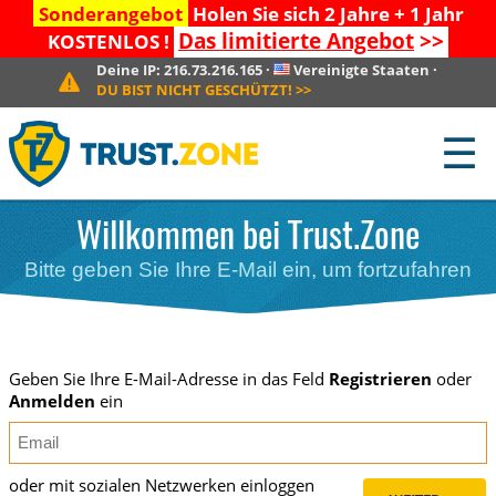
Sonderangebot
Holen Sie sich 2 Jahre + 1 Jahr
Das limitierte Angebot
>>
KOSTENLOS !
Deine IP:
216.73.216.165
·
Vereinigte Staaten
·
DU BIST NICHT GESCHÜTZT!
>>
☰
Willkommen bei Trust.Zone
Bitte geben Sie Ihre E-Mail ein, um fortzufahren
Geben Sie Ihre E-Mail-Adresse in das Feld
Registrieren
oder
Anmelden
ein
oder mit sozialen Netzwerken einloggen