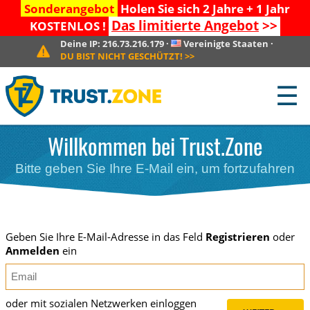
Sonderangebot
Holen Sie sich 2 Jahre + 1 Jahr
Das limitierte Angebot
>>
KOSTENLOS !
Deine IP:
216.73.216.179
·
Vereinigte Staaten
·
DU BIST NICHT GESCHÜTZT!
>>
☰
Willkommen bei Trust.Zone
Bitte geben Sie Ihre E-Mail ein, um fortzufahren
Geben Sie Ihre E-Mail-Adresse in das Feld
Registrieren
oder
Anmelden
ein
oder mit sozialen Netzwerken einloggen