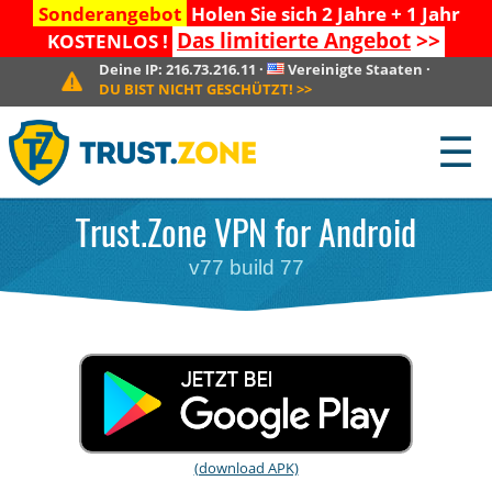
Sonderangebot
Holen Sie sich 2 Jahre + 1 Jahr
Das limitierte Angebot
>>
KOSTENLOS !
Deine IP:
216.73.216.11
·
Vereinigte Staaten
·
DU BIST NICHT GESCHÜTZT!
>>
☰
Trust.Zone VPN for Android
v77 build 77
(download APK)