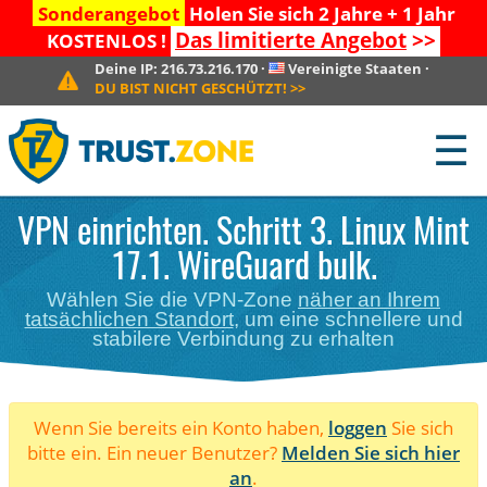
Sonderangebot
Holen Sie sich 2 Jahre + 1 Jahr
Das limitierte Angebot
>>
KOSTENLOS !
Deine IP:
216.73.216.170
·
Vereinigte Staaten
·
DU BIST NICHT GESCHÜTZT!
>>
☰
VPN einrichten. Schritt 3. Linux Mint
17.1. WireGuard bulk.
Wählen Sie die VPN-Zone
näher an Ihrem
tatsächlichen Standort
, um eine schnellere und
stabilere Verbindung zu erhalten
Wenn Sie bereits ein Konto haben,
loggen
Sie sich
bitte ein. Ein neuer Benutzer?
Melden Sie sich hier
an
.