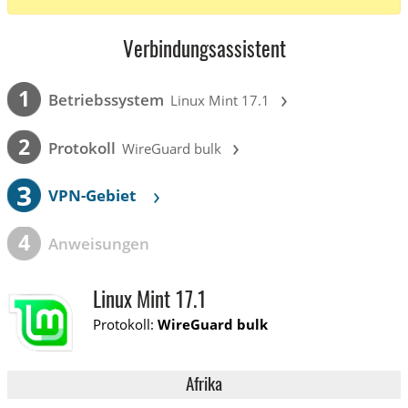
Verbindungsassistent
›
1
Betriebssystem
Linux Mint 17.1
›
2
Protokoll
WireGuard bulk
3
›
VPN-Gebiet
4
Anweisungen
Linux Mint 17.1
Protokoll:
WireGuard bulk
Afrika