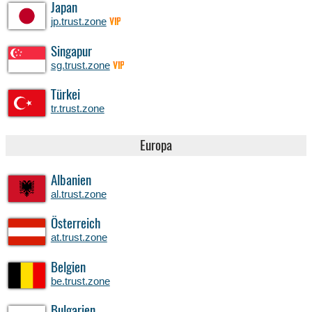
Japan
jp.trust.zone
VIP
Singapur
sg.trust.zone
VIP
Türkei
tr.trust.zone
Europa
Albanien
al.trust.zone
Österreich
at.trust.zone
Belgien
be.trust.zone
Bulgarien